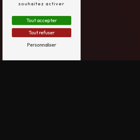
souhaitez activer
Tout accepter
Tout refuser
Personnaliser
VÉLO LAPIERRE PRÈS
DE SAINT-MATHURIN
VÉLO LAPIERRE À SAINT-MATHURIN
Saint-Mathurin, petite commune pittoresque
de la Vendée, est un lieu idéal pour les
amateurs de vélo à la recherche d'aventures.